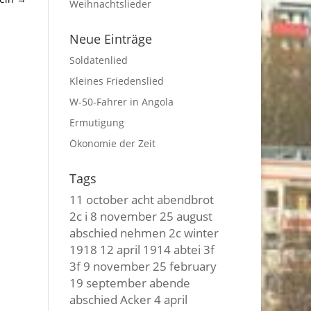
Weihnachtslieder
Neue Einträge
Soldatenlied
Kleines Friedenslied
W-50-Fahrer in Angola
Ermutigung
Ökonomie der Zeit
Tags
11 october
acht
abendbrot
2c i
8 november
25 august
abschied nehmen
2c winter
1918
12 april
1914
abtei
3f
3f
9 november
25 february
19 september
abende
abschied
Acker
4 april