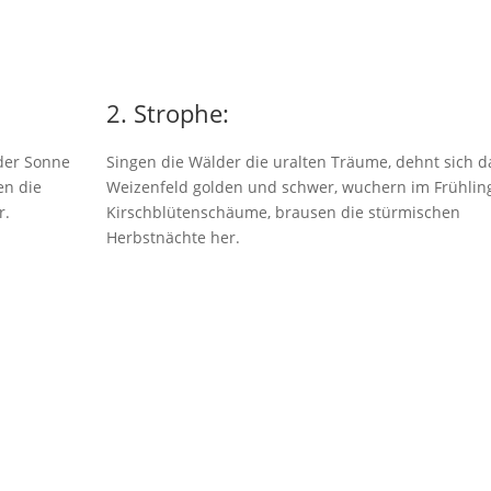
2. Strophe:
der Sonne
Singen die Wälder die uralten Träume, dehnt sich d
en die
Weizenfeld golden und schwer, wuchern im Frühlin
r.
Kirschblütenschäume, brausen die stürmischen
Herbstnächte her.