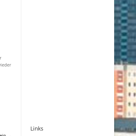
r
wieder
Links
ein
→