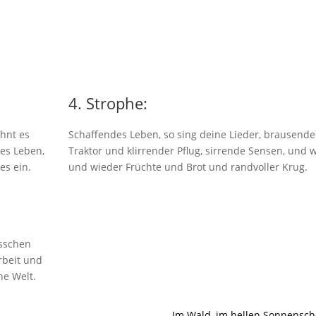
4. Strophe:
hnt es
Schaffendes Leben, so sing deine Lieder, brausende
es Leben,
Traktor und klirrender Pflug, sirrende Sensen, und 
es ein.
und wieder Früchte und Brot und randvoller Krug.
üsschen
rbeit und
he Welt.
Im Wald, im hellen Sonnensch