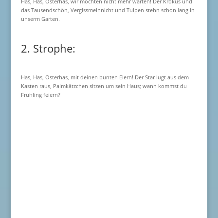
Has, Has, Osterhas, wir möchten nicht mehr warten! Der Krokus und
das Tausendschön, Vergissmeinnicht und Tulpen stehn schon lang in
unserm Garten.
2. Strophe:
Has, Has, Osterhas, mit deinen bunten Eiern! Der Star lugt aus dem
Kasten raus, Palmkätzchen sitzen um sein Haus; wann kommst du
Frühling feiern?