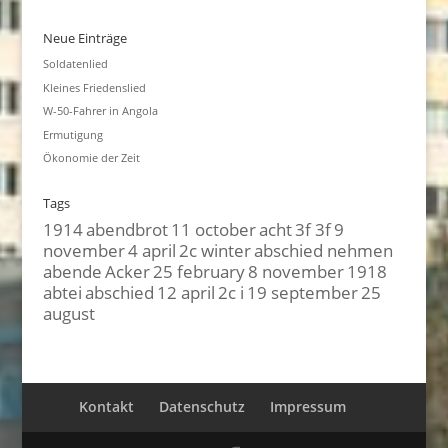
Neue Einträge
Soldatenlied
Kleines Friedenslied
W-50-Fahrer in Angola
Ermutigung
Ökonomie der Zeit
Tags
1914
abendbrot
11 october
acht
3f 3f
9
november
4 april
2c winter
abschied nehmen
abende
Acker
25 february
8 november
1918
abtei
abschied
12 april
2c i
19 september
25
august
Kontakt
Datenschutz
Impressum