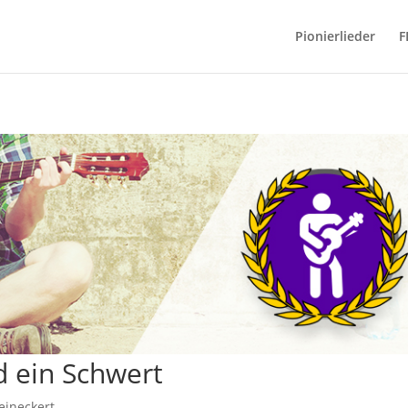
Pionierlieder
F
d ein Schwert
eineckert