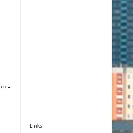
ten
→
Links