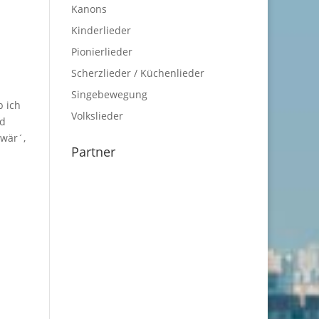
Kanons
Kinderlieder
Pionierlieder
Scherzlieder / Küchenlieder
Singebewegung
b ich
Volkslieder
nd
 wär´,
Partner