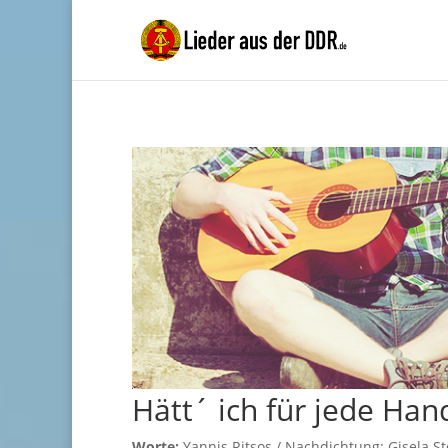
Hätt´ ich für jede Han
Worte:
Yannis Ritsos / Nachdichtung: Gisela St