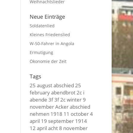
Weihnachtslieder
Neue Einträge
Soldatenlied
Kleines Friedenslied
W-50-Fahrer in Angola
Ermutigung
Ökonomie der Zeit
Tags
25 august
abschied
25
february
abendbrot
2c i
abende
3f 3f
2c winter
9
november
Acker
abschied
nehmen
1918
11 october
4
april
19 september
1914
12 april
acht
8 november