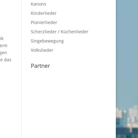
Kanons
Kinderlieder
Pionierlieder
Scherzlieder / Küchenlieder
ik
Singebewegung
Lärm
Volkslieder
rgen
ie das
Partner