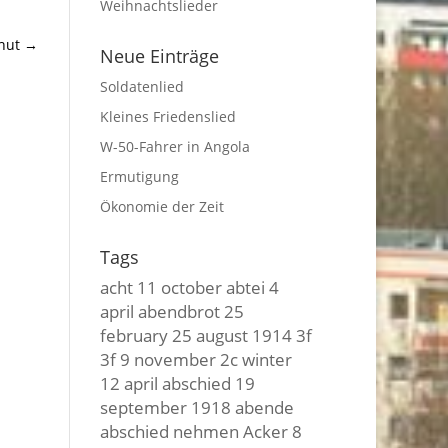
Weihnachtslieder
hut
→
Neue Einträge
Soldatenlied
Kleines Friedenslied
W-50-Fahrer in Angola
Ermutigung
Ökonomie der Zeit
Tags
acht
11 october
abtei
4
april
abendbrot
25
february
25 august
1914
3f
3f
9 november
2c winter
12 april
abschied
19
september
1918
abende
abschied nehmen
Acker
8