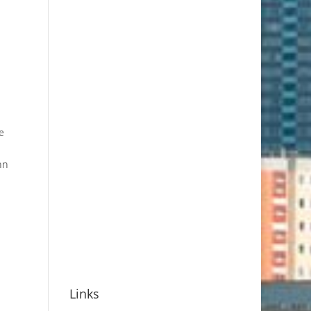
e
nn
Links