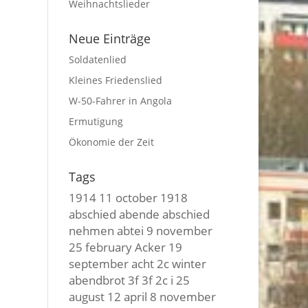
Weihnachtslieder
Neue Einträge
Soldatenlied
Kleines Friedenslied
W-50-Fahrer in Angola
Ermutigung
Ökonomie der Zeit
Tags
1914
11 october
1918
abschied
abende
abschied
nehmen
abtei
9 november
25 february
Acker
19
september
acht
2c winter
abendbrot
3f 3f
2c i
25
august
12 april
8 november