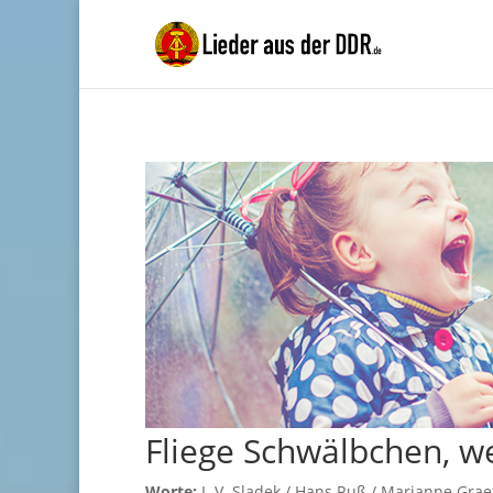
Fliege Schwälbchen, we
Worte:
I. V. Sladek / Hans Ruß / Marianne Grae