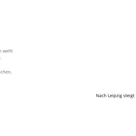
n weht
s
bchen,
Nach Leipzig steigt