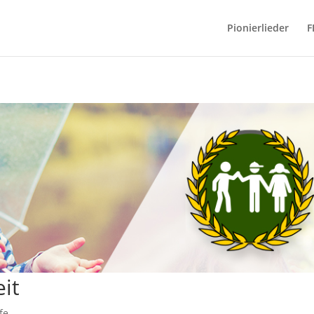
Pionierlieder
F
it
fe