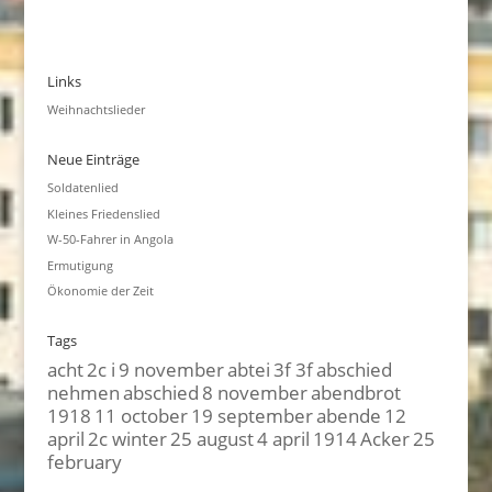
Links
Weihnachtslieder
Neue Einträge
Soldatenlied
Kleines Friedenslied
W-50-Fahrer in Angola
Ermutigung
Ökonomie der Zeit
Tags
acht
2c i
9 november
abtei
3f 3f
abschied
nehmen
abschied
8 november
abendbrot
1918
11 october
19 september
abende
12
april
2c winter
25 august
4 april
1914
Acker
25
february