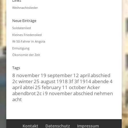
Links
Weihnachtslieder
Neue Einträge
Soldatenlied
Kleines Friedenslied
W-50-Fahrer in Angola
Ermutigung
Ökonomie der Zeit
Tags
8 november
19 september
12 april
abschied
2c winter
25 august
1918
3f 3f
1914
abende
4
april
abtei
25 february
11 october
Acker
abendbrot
2c i
9 november
abschied nehmen
acht
Kontakt
Datenschutz
Impressum