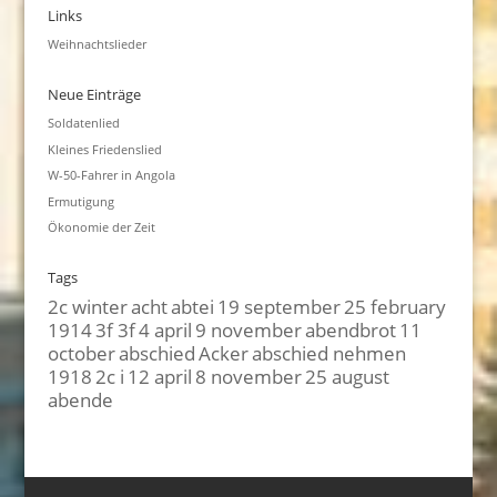
Links
Weihnachtslieder
Neue Einträge
Soldatenlied
Kleines Friedenslied
W-50-Fahrer in Angola
Ermutigung
Ökonomie der Zeit
Tags
2c winter
acht
abtei
19 september
25 february
1914
3f 3f
4 april
9 november
abendbrot
11
october
abschied
Acker
abschied nehmen
1918
2c i
12 april
8 november
25 august
abende