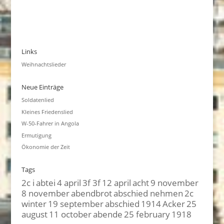
Links
Weihnachtslieder
Neue Einträge
Soldatenlied
Kleines Friedenslied
W-50-Fahrer in Angola
Ermutigung
Ökonomie der Zeit
Tags
2c i
abtei
4 april
3f 3f
12 april
acht
9 november
8 november
abendbrot
abschied nehmen
2c
winter
19 september
abschied
1914
Acker
25
august
11 october
abende
25 february
1918