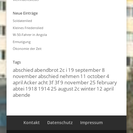
Neue Einträge
Soldatenlied
Kleines Friedenslied
W-50-Fahrer in Angola
Ermutigung
Ökonomie der Zeit
Tags
abschied
abendbrot
2c i
19 september
8
november
abschied nehmen
11 october
4
april
Acker
acht
3f 3f
9 november
25 february
abtei
1918
1914
25 august
2c winter
12 april
abende
Kontakt
Datenschutz
Impressum