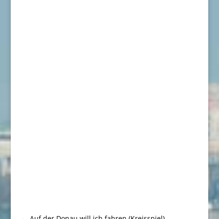
←
Auf der Donau will ich fahren (Kreisspiel)