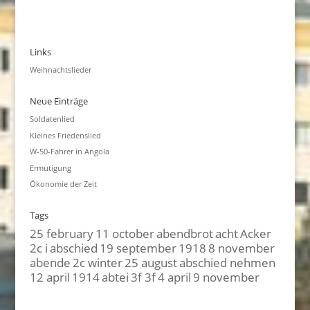
Links
Weihnachtslieder
Neue Einträge
Soldatenlied
Kleines Friedenslied
W-50-Fahrer in Angola
Ermutigung
Ökonomie der Zeit
Tags
25 february
11 october
abendbrot
acht
Acker
2c i
abschied
19 september
1918
8 november
abende
2c winter
25 august
abschied nehmen
12 april
1914
abtei
3f 3f
4 april
9 november