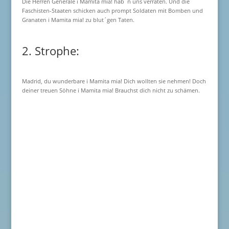
Die Herren Generale i Mamita mia! hab´n uns verraten. Und die
Faschisten-Staaten schicken auch prompt Soldaten mit Bomben und
Granaten i Mamita mia! zu blut´gen Taten.
2. Strophe:
Madrid, du wunderbare i Mamita mia! Dich wollten sie nehmen! Doch
deiner treuen Söhne i Mamita mia! Brauchst dich nicht zu schämen.