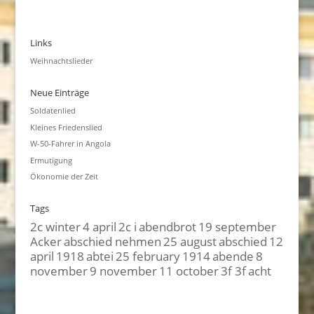
Links
Weihnachtslieder
Neue Einträge
Soldatenlied
Kleines Friedenslied
W-50-Fahrer in Angola
Ermutigung
Ökonomie der Zeit
Tags
2c winter
4 april
2c i
abendbrot
19 september
Acker
abschied nehmen
25 august
abschied
12
april
1918
abtei
25 february
1914
abende
8
november
9 november
11 october
3f 3f
acht