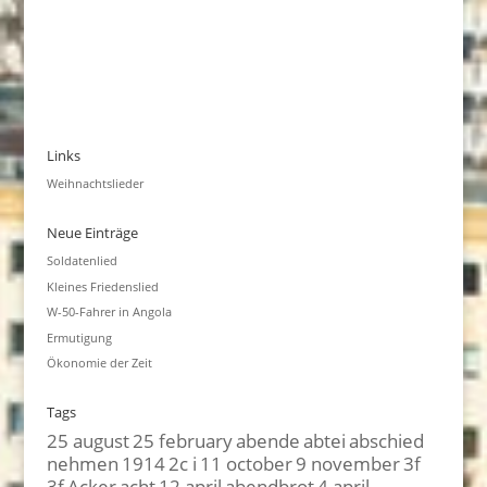
Links
Weihnachtslieder
Neue Einträge
Soldatenlied
Kleines Friedenslied
W-50-Fahrer in Angola
Ermutigung
Ökonomie der Zeit
Tags
25 august
25 february
abende
abtei
abschied
nehmen
1914
2c i
11 october
9 november
3f
3f
Acker
acht
12 april
abendbrot
4 april