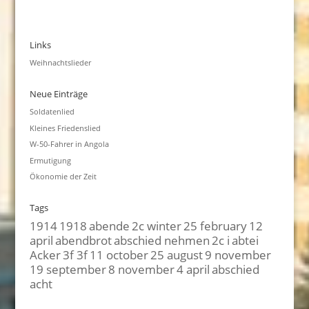
Links
Weihnachtslieder
Neue Einträge
Soldatenlied
Kleines Friedenslied
W-50-Fahrer in Angola
Ermutigung
Ökonomie der Zeit
Tags
1914
1918
abende
2c winter
25 february
12
april
abendbrot
abschied nehmen
2c i
abtei
Acker
3f 3f
11 october
25 august
9 november
19 september
8 november
4 april
abschied
acht