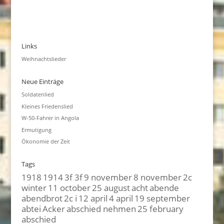
Links
Weihnachtslieder
Neue Einträge
Soldatenlied
Kleines Friedenslied
W-50-Fahrer in Angola
Ermutigung
Ökonomie der Zeit
Tags
1918
1914
3f 3f
9 november
8 november
2c
winter
11 october
25 august
acht
abende
abendbrot
2c i
12 april
4 april
19 september
abtei
Acker
abschied nehmen
25 february
abschied