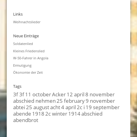
Links
Weihnachtslieder
Neue Einträge
Soldatenlied
Kleines Friedenslied
W-50-Fahrer in Angola
Ermutigung
Ökonomie der Zeit
Tags
3f 3f
11 october
Acker
12 april
8 november
abschied nehmen
25 february
9 november
abtei
25 august
acht
4 april
2c i
19 september
abende
1918
2c winter
1914
abschied
abendbrot