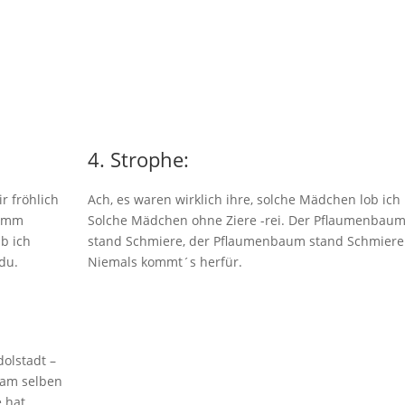
4. Strophe:
r fröhlich
Ach, es waren wirklich ihre, solche Mädchen lob ich 
komm
Solche Mädchen ohne Ziere -rei. Der Pflaumenbau
ab ich
stand Schmiere, der Pflaumenbaum stand Schmiere
du.
Niemals kommt´s herfür.
dolstadt –
h am selben
 hat