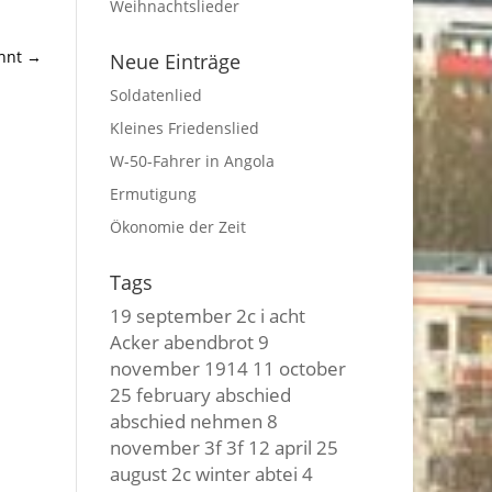
Weihnachtslieder
hnt
→
Neue Einträge
Soldatenlied
Kleines Friedenslied
W-50-Fahrer in Angola
Ermutigung
Ökonomie der Zeit
Tags
19 september
2c i
acht
Acker
abendbrot
9
november
1914
11 october
25 february
abschied
abschied nehmen
8
november
3f 3f
12 april
25
august
2c winter
abtei
4