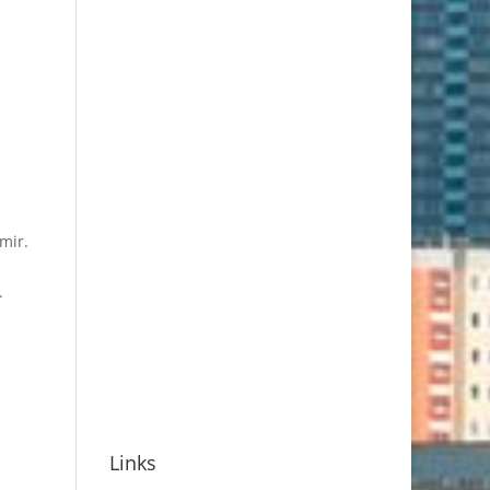
mir.
m
.
Links