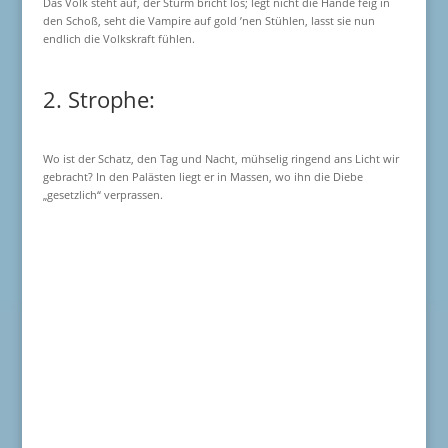
Das Volk steht auf, der Sturm bricht los; legt nicht die Hände feig in
den Schoß, seht die Vampire auf gold ’nen Stühlen, lasst sie nun
endlich die Volkskraft fühlen.
2. Strophe:
Wo ist der Schatz, den Tag und Nacht, mühselig ringend ans Licht wir
gebracht? In den Palästen liegt er in Massen, wo ihn die Diebe
„gesetzlich“ verprassen.