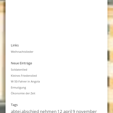
Links
Weihnachtslieder
Neue Einträge
Soldatenlied
Kleines Friedenslied
W-50-Fahrer in Angola
Ermutigung
Ökonomie der Zeit
Tags
abtei
abschied nehmen
12 april
9 november