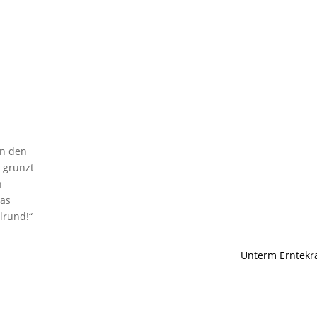
an den
 grunzt
h
das
lrund!“
Unterm Erntekr