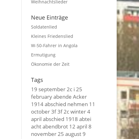
Weihnachtslieder
Neue Einträge
Soldatenlied
Kleines Friedenslied
W-50-Fahrer in Angola
Ermutigung
Ökonomie der Zeit
Tags
19 september
2c i
25
february
abende
Acker
1914
abschied nehmen
11
october
3f 3f
2c winter
4
april
abschied
1918
abtei
acht
abendbrot
12 april
8
november
25 august
9