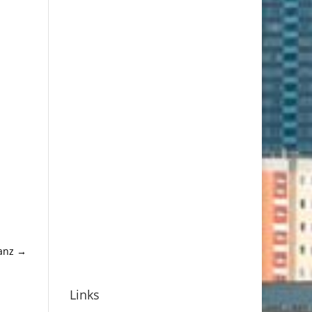
anz
→
Links