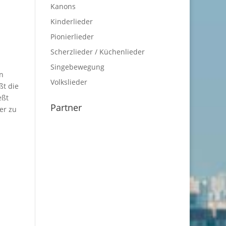
Kanons
Kinderlieder
Pionierlieder
Scherzlieder / Küchenlieder
Singebewegung
en
Volkslieder
ßt die
eßt
Partner
er zu