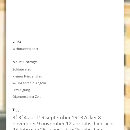
Links
Weihnachtslieder
Neue Einträge
Soldatenlied
Kleines Friedenslied
W-50-Fahrer in Angola
Ermutigung
Ökonomie der Zeit
Tags
3f 3f
4 april
19 september
1918
Acker
8
november
9 november
12 april
abschied
acht
25 february
25 august
abtei
2c i
abschied