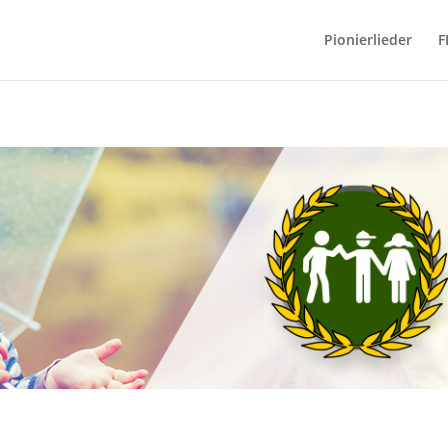
Pionierlieder
F