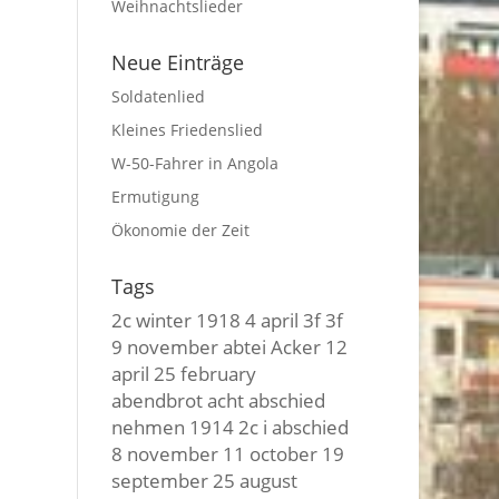
Weihnachtslieder
Neue Einträge
Soldatenlied
Kleines Friedenslied
W-50-Fahrer in Angola
Ermutigung
Ökonomie der Zeit
Tags
2c winter
1918
4 april
3f 3f
9 november
abtei
Acker
12
april
25 february
abendbrot
acht
abschied
nehmen
1914
2c i
abschied
8 november
11 october
19
september
25 august