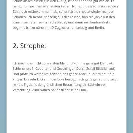
Schon als ich einstieg in den D-Zug, ist der Knopf so gut wie ab. Er
hängt nur noch am allerletzten Faden. Nur gut, dass ich’s zur rechten
Zeit noch mitbekommen hab, sonst hätt ich heute wieder mal den
Schaden. Ich nehm‘ Nähzeug aus der Tasche, hab die Jacke auf den
Knien, zieh Sternzwirn in die Nadel, und dann im Handumdrehn
beginne ich zu nähen im D-Zug zwischen Leipzig und Berlin.
2. Strophe:
Ich mach das nicht zum ersten Mal und komme ganz gut klar trotz
Schienenstoß, Gepolter und Geschlinger. Durch Zufall Blick ich auf,
und plötzlich werde ich gewahr, das ganze Abteil blickt mir auf die
Finger. Ein sehr Dicker in der Ecke beäugt mich ganz genau und zeigt
mir als Ergebnis der gründlichen Betrachtung ein Lächeln voll
Verachtung. Zum Nähen hat er sicher seine Frau.