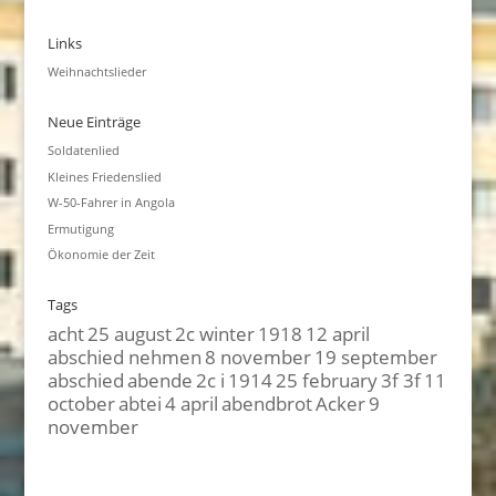
Links
Weihnachtslieder
Neue Einträge
Soldatenlied
Kleines Friedenslied
W-50-Fahrer in Angola
Ermutigung
Ökonomie der Zeit
Tags
acht
25 august
2c winter
1918
12 april
abschied nehmen
8 november
19 september
abschied
abende
2c i
1914
25 february
3f 3f
11
october
abtei
4 april
abendbrot
Acker
9
november