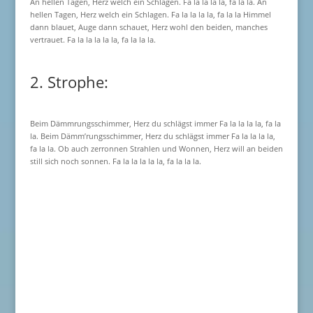
An hellen Tagen, Herz welch ein Schlagen. Fa la la la la, fa la la. An
hellen Tagen, Herz welch ein Schlagen. Fa la la la la, fa la la Himmel
dann blauet, Auge dann schauet, Herz wohl den beiden, manches
vertrauet. Fa la la la la la, fa la la la.
2. Strophe:
Beim Dämmrungsschimmer, Herz du schlägst immer Fa la la la la, fa la
la. Beim Dämm’rungsschimmer, Herz du schlägst immer Fa la la la la,
fa la la. Ob auch zerronnen Strahlen und Wonnen, Herz will an beiden
still sich noch sonnen. Fa la la la la la, fa la la la.