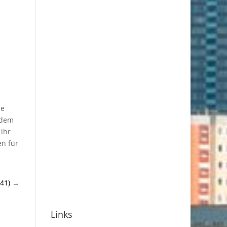
ie
 dem
 ihr
en für
41)
→
Links