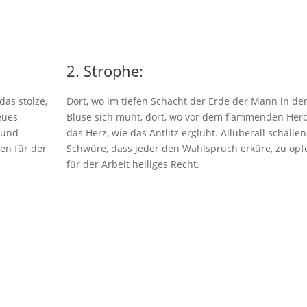
2. Strophe:
das stolze,
Dort, wo im tiefen Schacht der Erde der Mann in de
neues
Bluse sich müht, dort, wo vor dem flammenden Her
 und
das Herz, wie das Antlitz erglüht. Allüberall schallen
ben für der
Schwüre, dass jeder den Wahlspruch erküre, zu opf
für der Arbeit heiliges Recht.