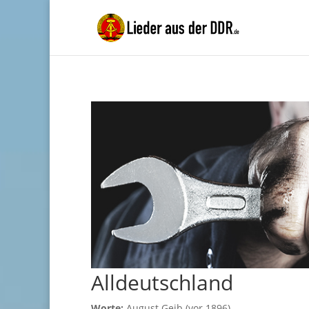
Alldeutschland
Worte:
August Geib (vor 1896)