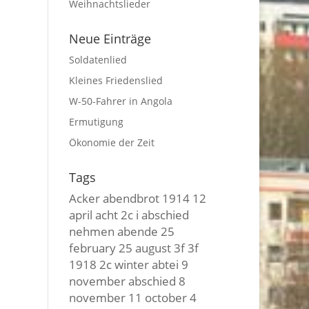
Weihnachtslieder
Neue Einträge
Soldatenlied
Kleines Friedenslied
W-50-Fahrer in Angola
Ermutigung
Ökonomie der Zeit
Tags
Acker
abendbrot
1914
12
april
acht
2c i
abschied
nehmen
abende
25
february
25 august
3f 3f
1918
2c winter
abtei
9
november
abschied
8
november
11 october
4