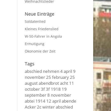
Weihnachtslieder
Neue Einträge
Soldatenlied
Kleines Friedenslied
W-50-Fahrer in Angola
Ermutigung
Ökonomie der Zeit
Tags
abschied nehmen
4 april
9
november
25 february
25
august
abendbrot
acht
11
october
3f 3f
1918
19
september
8 november
abtei
1914
12 april
abende
Acker
2c winter
abschied