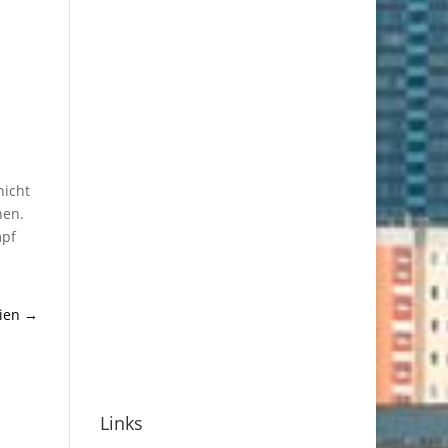
nicht
nen.
mpf
ien
→
Links