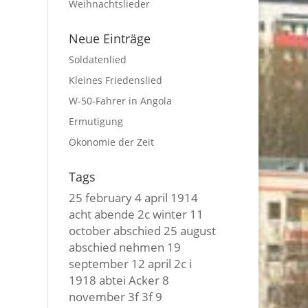
Weihnachtslieder
Neue Einträge
Soldatenlied
Kleines Friedenslied
W-50-Fahrer in Angola
Ermutigung
Ökonomie der Zeit
Tags
25 february
4 april
1914
acht
abende
2c winter
11
october
abschied
25 august
abschied nehmen
19
september
12 april
2c i
1918
abtei
Acker
8
november
3f 3f
9