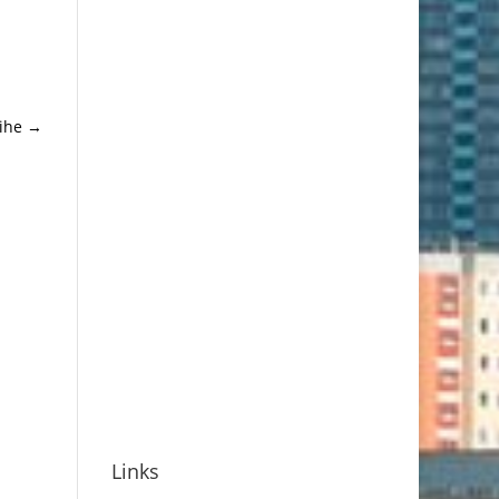
ihe
→
Links