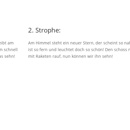
2. Strophe:
eibt am
Am Himmel steht ein neuer Stern, der scheint so n
m schnell
ist so fern und leuchtet doch so schön! Den schoss
as sehn!
mit Raketen rauf, nun können wir ihn sehn!