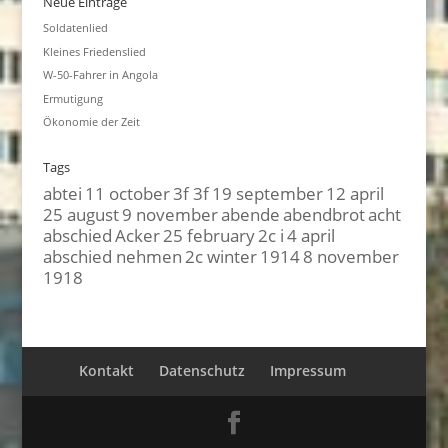
Neue Einträge
Soldatenlied
Kleines Friedenslied
W-50-Fahrer in Angola
Ermutigung
Ökonomie der Zeit
Tags
abtei
11 october
3f 3f
19 september
12 april
25 august
9 november
abende
abendbrot
acht
abschied
Acker
25 february
2c i
4 april
abschied nehmen
2c winter
1914
8 november
1918
Kontakt
Datenschutz
Impressum