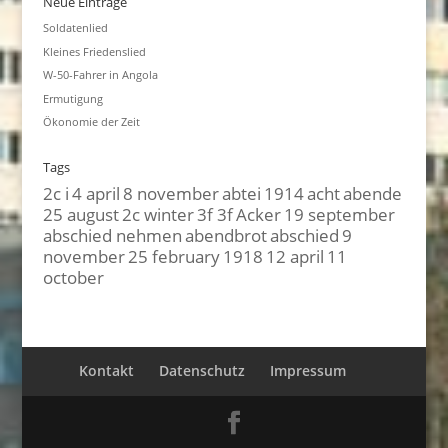
Neue Einträge
Soldatenlied
Kleines Friedenslied
W-50-Fahrer in Angola
Ermutigung
Ökonomie der Zeit
Tags
2c i
4 april
8 november
abtei
1914
acht
abende
25 august
2c winter
3f 3f
Acker
19 september
abschied nehmen
abendbrot
abschied
9
november
25 february
1918
12 april
11
october
Kontakt
Datenschutz
Impressum