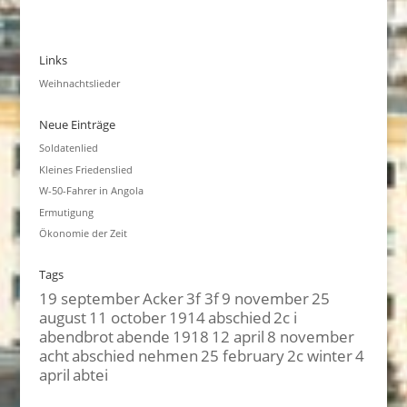
Links
Weihnachtslieder
Neue Einträge
Soldatenlied
Kleines Friedenslied
W-50-Fahrer in Angola
Ermutigung
Ökonomie der Zeit
Tags
19 september
Acker
3f 3f
9 november
25
august
11 october
1914
abschied
2c i
abendbrot
abende
1918
12 april
8 november
acht
abschied nehmen
25 february
2c winter
4
april
abtei