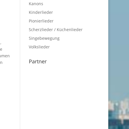
Kanons
Kinderlieder
Pionierlieder
Scherzlieder / Küchenlieder
Singebewegung
,
Volkslieder
ne
äumen
Partner
en