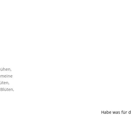
lühen,
, meine
üten,
Blüten,
Habe was für d