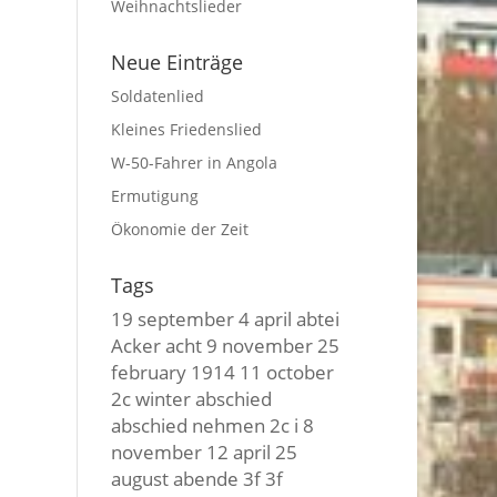
Weihnachtslieder
Neue Einträge
Soldatenlied
Kleines Friedenslied
W-50-Fahrer in Angola
Ermutigung
Ökonomie der Zeit
Tags
19 september
4 april
abtei
Acker
acht
9 november
25
february
1914
11 october
2c winter
abschied
abschied nehmen
2c i
8
november
12 april
25
august
abende
3f 3f