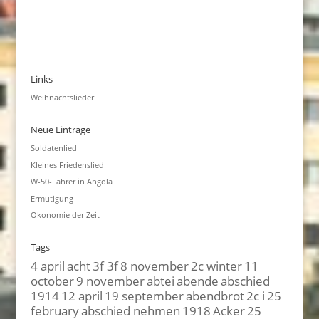
Links
Weihnachtslieder
Neue Einträge
Soldatenlied
Kleines Friedenslied
W-50-Fahrer in Angola
Ermutigung
Ökonomie der Zeit
Tags
4 april
acht
3f 3f
8 november
2c winter
11
october
9 november
abtei
abende
abschied
1914
12 april
19 september
abendbrot
2c i
25
february
abschied nehmen
1918
Acker
25