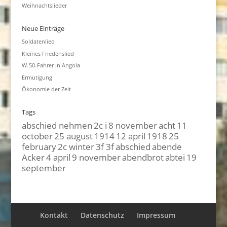
Weihnachtslieder
Neue Einträge
Soldatenlied
Kleines Friedenslied
W-50-Fahrer in Angola
Ermutigung
Ökonomie der Zeit
Tags
abschied nehmen
2c i
8 november
acht
11
october
25 august
1914
12 april
1918
25
february
2c winter
3f 3f
abschied
abende
Acker
4 april
9 november
abendbrot
abtei
19
september
Kontakt
Datenschutz
Impressum