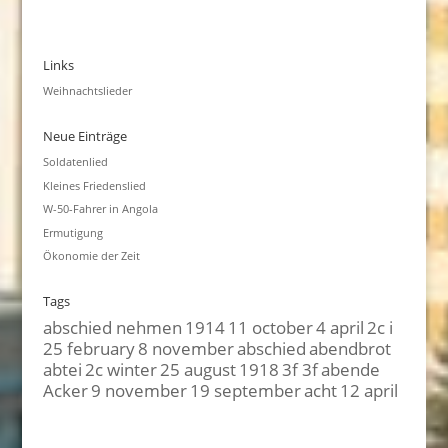
Links
Weihnachtslieder
Neue Einträge
Soldatenlied
Kleines Friedenslied
W-50-Fahrer in Angola
Ermutigung
Ökonomie der Zeit
Tags
abschied nehmen
1914
11 october
4 april
2c i
25 february
8 november
abschied
abendbrot
abtei
2c winter
25 august
1918
3f 3f
abende
Acker
9 november
19 september
acht
12 april