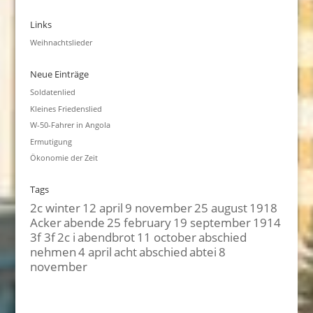
Links
Weihnachtslieder
Neue Einträge
Soldatenlied
Kleines Friedenslied
W-50-Fahrer in Angola
Ermutigung
Ökonomie der Zeit
Tags
2c winter
12 april
9 november
25 august
1918
Acker
abende
25 february
19 september
1914
3f 3f
2c i
abendbrot
11 october
abschied
nehmen
4 april
acht
abschied
abtei
8
november