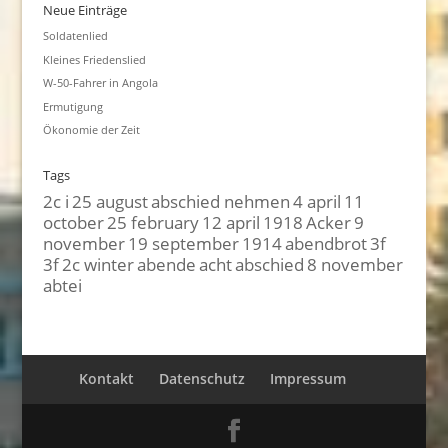
Neue Einträge
Soldatenlied
Kleines Friedenslied
W-50-Fahrer in Angola
Ermutigung
Ökonomie der Zeit
Tags
2c i
25 august
abschied nehmen
4 april
11
october
25 february
12 april
1918
Acker
9
november
19 september
1914
abendbrot
3f
3f
2c winter
abende
acht
abschied
8 november
abtei
Kontakt
Datenschutz
Impressum