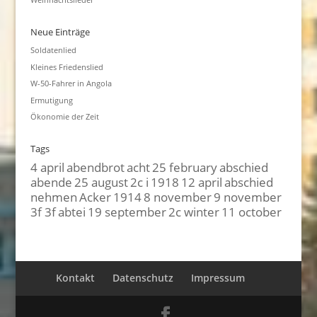
Neue Einträge
Soldatenlied
Kleines Friedenslied
W-50-Fahrer in Angola
Ermutigung
Ökonomie der Zeit
Tags
4 april
abendbrot
acht
25 february
abschied
abende
25 august
2c i
1918
12 april
abschied
nehmen
Acker
1914
8 november
9 november
3f 3f
abtei
19 september
2c winter
11 october
Kontakt
Datenschutz
Impressum