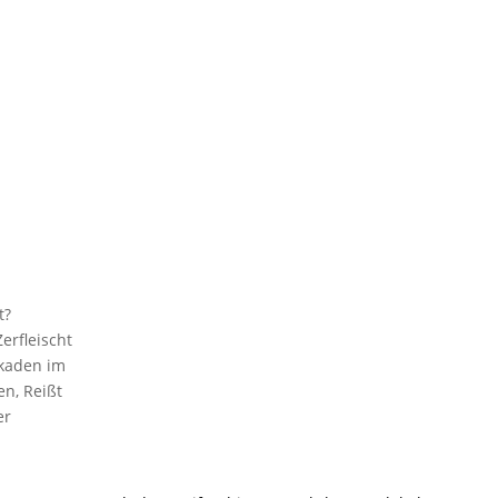
t?
erfleischt
ikaden im
en, Reißt
er