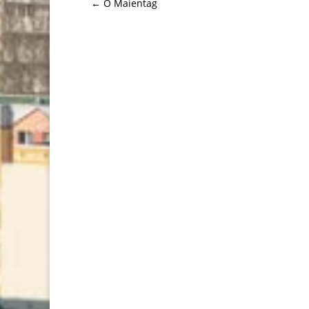
←
O Maientag