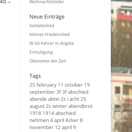
42)
→
Weihnachtslieder
Neue Einträge
Soldatenlied
Kleines Friedenslied
W-50-Fahrer in Angola
Ermutigung
Ökonomie der Zeit
Tags
25 february
11 october
19
september
3f 3f
abschied
abende
abtei
2c i
acht
25
august
2c winter
abendbrot
1918
1914
abschied
nehmen
4 april
Acker
8
november
12 april
9