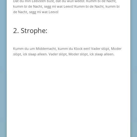
Dat du min Leevsten büst, dat du wull weeßt. Kumm bi de Nacht,
kumm bi de Nacht, segg mi wat Leevs! Kumm bi de Nacht, kumm bi
de Nacht, segg mi wat Leevs!
2. Strophe:
Kumm du um Middernacht, kumm du Klock een! Vader slöpt, Moder
slöpt, ick slaap alleen. Vader slöpt, Moder slöpt, ick slaap alleen.