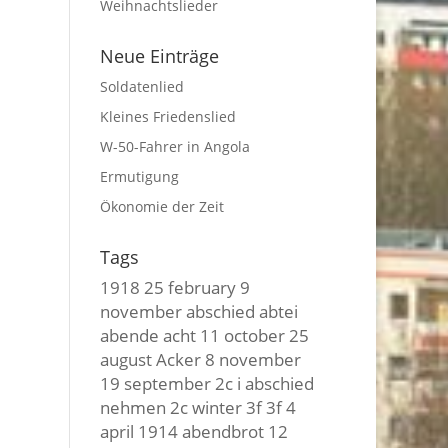
Weihnachtslieder
Neue Einträge
Soldatenlied
Kleines Friedenslied
W-50-Fahrer in Angola
Ermutigung
Ökonomie der Zeit
Tags
1918
25 february
9
november
abschied
abtei
abende
acht
11 october
25
august
Acker
8 november
19 september
2c i
abschied
nehmen
2c winter
3f 3f
4
april
1914
abendbrot
12