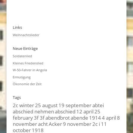
Links
Weihnachtslieder
Neue Einträge
Soldatenlied
Kleines Friedenslied
W-50-Fahrer in Angola
Ermutigung
Ökonomie der Zeit
Tags
2c winter
25 august
19 september
abtei
abschied nehmen
abschied
12 april
25
february
3f 3f
abendbrot
abende
1914
4 april
8
november
acht
Acker
9 november
2c i
11
october
1918