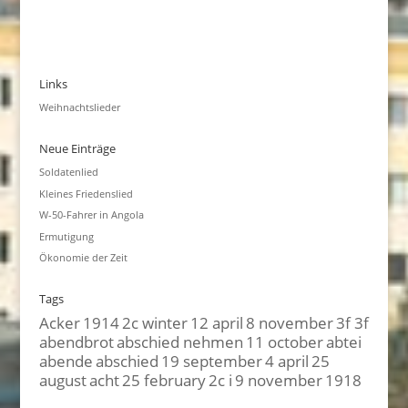
Links
Weihnachtslieder
Neue Einträge
Soldatenlied
Kleines Friedenslied
W-50-Fahrer in Angola
Ermutigung
Ökonomie der Zeit
Tags
Acker
1914
2c winter
12 april
8 november
3f 3f
abendbrot
abschied nehmen
11 october
abtei
abende
abschied
19 september
4 april
25
august
acht
25 february
2c i
9 november
1918