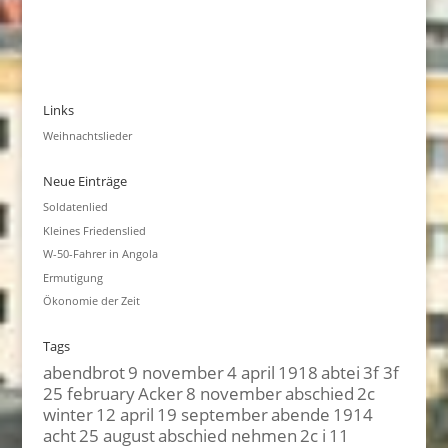
Links
Weihnachtslieder
Neue Einträge
Soldatenlied
Kleines Friedenslied
W-50-Fahrer in Angola
Ermutigung
Ökonomie der Zeit
Tags
abendbrot
9 november
4 april
1918
abtei
3f 3f
25 february
Acker
8 november
abschied
2c
winter
12 april
19 september
abende
1914
acht
25 august
abschied nehmen
2c i
11