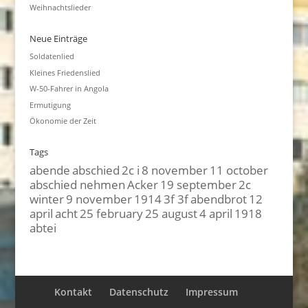
Weihnachtslieder
Neue Einträge
Soldatenlied
Kleines Friedenslied
W-50-Fahrer in Angola
Ermutigung
Ökonomie der Zeit
Tags
abende
abschied
2c i
8 november
11 october
abschied nehmen
Acker
19 september
2c
winter
9 november
1914
3f 3f
abendbrot
12
april
acht
25 february
25 august
4 april
1918
abtei
Kontakt
Datenschutz
Impressum