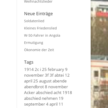
Weihnachtslieder
Neue Einträge
Soldatenlied
Kleines Friedenslied
W-50-Fahrer in Angola
Ermutigung
Ökonomie der Zeit
Tags
1914
2c i
25 february
9
november
3f 3f
abtei
12
april
25 august
abende
abendbrot
8 november
Acker
abschied
acht
1918
abschied nehmen
19
september
4 april
11