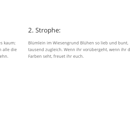
2. Strophe:
 es kaum;
Blümlein im Wiesengrund Blühen so lieb und bunt,
 alle die
tausend zugleich. Wenn ihr vorübergeht, wenn ihr d
tehn.
Farben seht, freuet ihr euch.