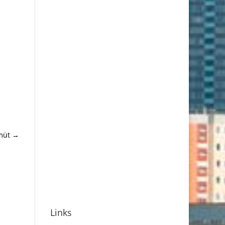
müt
→
Links