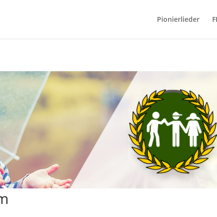
Pionierlieder
F
um