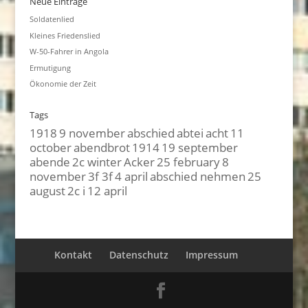
Neue Einträge
Soldatenlied
Kleines Friedenslied
W-50-Fahrer in Angola
Ermutigung
Ökonomie der Zeit
Tags
1918
9 november
abschied
abtei
acht
11
october
abendbrot
1914
19 september
abende
2c winter
Acker
25 february
8
november
3f 3f
4 april
abschied nehmen
25
august
2c i
12 april
Kontakt
Datenschutz
Impressum