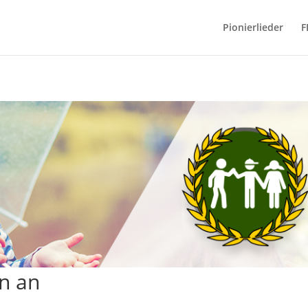
Pionierlieder
F
en an