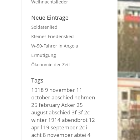
Weihnachtslieder
Neue Einträge
Soldatenlied
Kleines Friedenslied
W-50-Fahrer in Angola
Ermutigung
Ökonomie der Zeit
Tags
1918
9 november
11
october
abschied nehmen
25 february
Acker
25
august
abschied
3f 3f
2c
winter
1914
abendbrot
12
april
19 september
2c i
acht
8 november
abtei
4