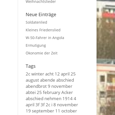
Weihnachtslieder
Neue Einträge
Soldatenlied
Kleines Friedenslied
W-50-Fahrer in Angola
Ermutigung
Ökonomie der Zeit
Tags
2c winter
acht
12 april
25
august
abende
abschied
abendbrot
9 november
abtei
25 february
Acker
abschied nehmen
1914
4
april
3f 3f
2c i
8 november
19 september
11 october