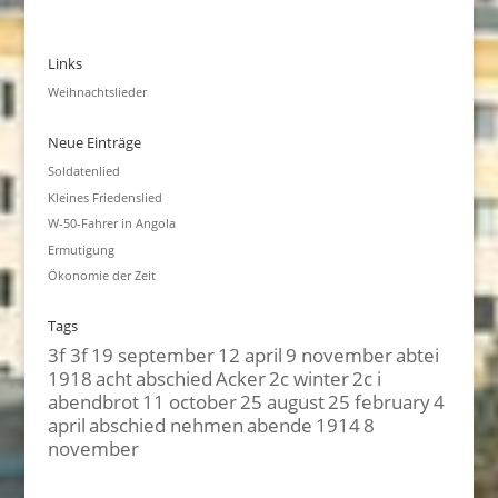
Links
Weihnachtslieder
Neue Einträge
Soldatenlied
Kleines Friedenslied
W-50-Fahrer in Angola
Ermutigung
Ökonomie der Zeit
Tags
3f 3f
19 september
12 april
9 november
abtei
1918
acht
abschied
Acker
2c winter
2c i
abendbrot
11 october
25 august
25 february
4
april
abschied nehmen
abende
1914
8
november