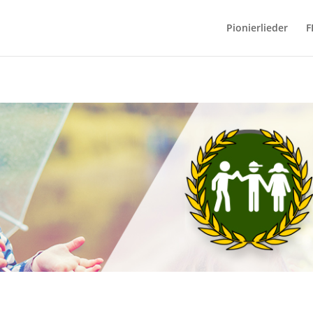
Pionierlieder
F