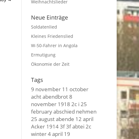
Weihnachtslieder
Neue Einträge
Soldatenlied
Kleines Friedenslied
W-50-Fahrer in Angola
Ermutigung
Ökonomie der Zeit
Tags
9 november
11 october
acht
abendbrot
8
november
1918
2c i
25
february
abschied nehmen
25 august
abende
12 april
Acker
1914
3f 3f
abtei
2c
winter
4 april
19