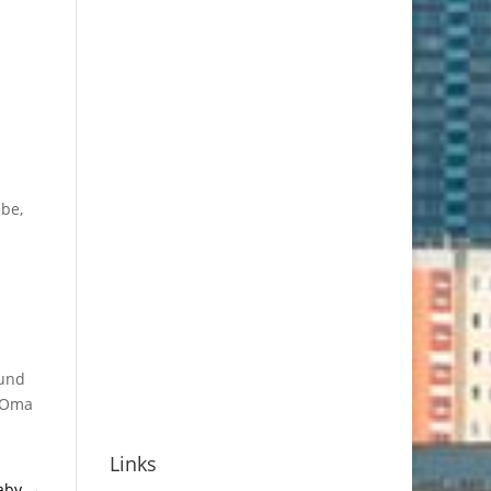
ebe,
 und
, Oma
Links
aby
→