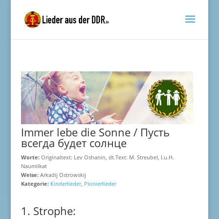
Immer lebe die Sonne / Пусть
всегда будет солнце
Worte:
Originaltext: Lev Oshanin, dt.Text: M. Streubel, I.u.H.
Naumilkat
Weise:
Arkadij Ostrowskij
Kategorie:
Kinderlieder
,
Pionierlieder
1. Strophe: