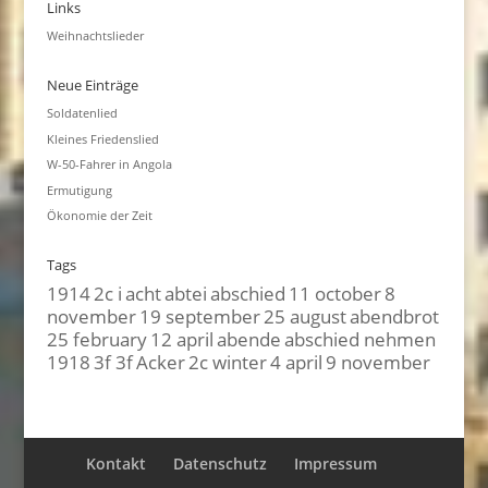
Links
Weihnachtslieder
Neue Einträge
Soldatenlied
Kleines Friedenslied
W-50-Fahrer in Angola
Ermutigung
Ökonomie der Zeit
Tags
1914
2c i
acht
abtei
abschied
11 october
8
november
19 september
25 august
abendbrot
25 february
12 april
abende
abschied nehmen
1918
3f 3f
Acker
2c winter
4 april
9 november
Kontakt
Datenschutz
Impressum