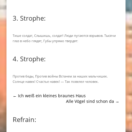
3. Strophe:
Тише солдат, Слышишь, солдат! Люди пугаются взрывов. Тысячи
глаз в небо глядят, Губы упрямо твердят:
4. Strophe:
Против беды, Против войны Встанем за наших мальчишек.
Солнце навек! Счастье навек! — Так повелел человек.
←
Ich weiß ein kleines braunes Haus
Alle Vögel sind schon da
→
Refrain: